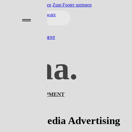
Zum Hauptinhalt springen
Zum Footer springen
HOME
DESIGN
WEBSITE
DEVELOPMENT
SEO
Sma.
HOME
DESIGN
WEBSITE
DEVELOPMENT
SEO
Social Media Advertising