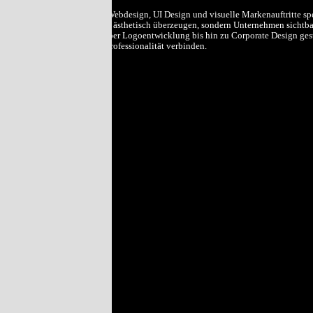
Wnos ist auf modernes Webdesign, UI Design und visuelle Markenauftritte spez
Erlebnisse, die nicht nur ästhetisch überzeugen, sondern Unternehmen sicht
stärken. Von Websites über Logoentwicklung bis hin zu Corporate Design gest
Wiedererkennung und Professionalität verbinden.
Menu.
Home
Design
Website
Development
SEO
SEA
SMA
Druck
Film