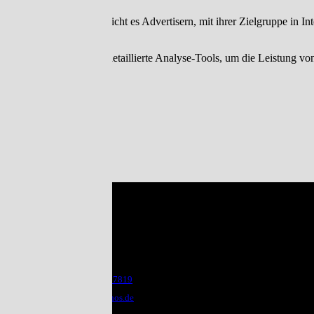
Interaktivität:
Social Media ermöglicht es Advertisern, mit ihrer Zielgruppe in In
Messbarkeit:
Social Media bietet detaillierte Analyse-Tools, um die Leistung
Kontakt
Anrufen
Wnos®
Telefon 04018127819
E-Mail: info@wnos.de