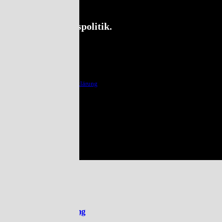
Blog
Unternehmenspolitik.
Kontakt
Impressum
AGB
Datenschutzerklärung
Kontakt
Impressum
AGB
Datenschutzerklärung