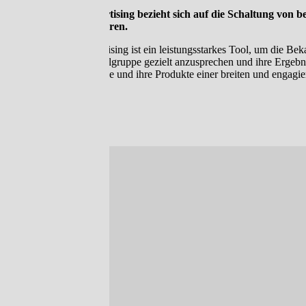
Social Media Advertising bezieht sich auf die Schaltung von 
LinkedIn und anderen.
Social Media Advertising ist ein leistungsstarkes Tool, um die Bek
Advertisern, ihre Zielgruppe gezielt anzusprechen und ihre Erg
Advertiser ihre Marke und ihre Produkte einer breiten und engagie