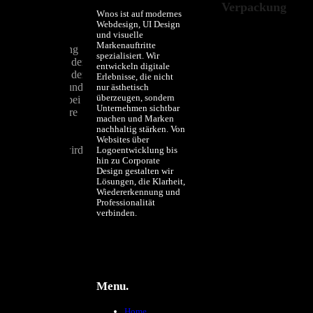
e!
Verpackung
Wnos ist auf modernes
Webdesign, UI Design
1999 – 2024
und visuelle
Markenauftritte
e Videobearbeitung
spezialisiert. Wir
 Werbefilme! In der
entwickeln digitale
d soziale Medien der
Erlebnisse, die nicht
t einer breiten und
nur ästhetisch
überzeugen, sondern
vermitteln. Wir bei
Unternehmen sichtbar
stellen, dass Ihre
machen und Marken
edien durch
nachhaltig stärken. Von
ung und
Websites über
me maximiert wird.
Logoentwicklung bis
hin zu Corporate
Design gestalten wir
Lösungen, die Klarheit,
Wiedererkennung und
Professionalität
verbinden.
 Sound-,
Menu.
en.
Home