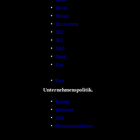
Design
Kreativität mit
Website
 um Ihre Social
und Ihre
Development
ten. Wir
SEO
ernehmen
SEA
ntsprechend
SMA
Druck
Film
Blog
Unternehmenspolitik.
Kontakt
Impressum
AGB
Datenschutzerklärung