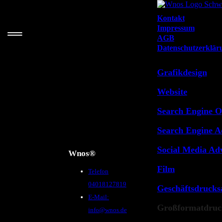
Kontakt
Impressum
AGB
Datenschutzerklär
Grafikdesign
Website
m.
Search Engine O
Search Engine A
Social Media Adv
Wnos®
Film
Telefon
eitung
04018127819
Geschäftsdrucks
E-Mail:
 Media
Großformatdruc
info@wnos.de